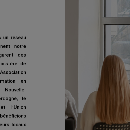
c un réseau
nnent notre
gurent des
inistère de
Association
rmation en
 Nouvelle-
rdogne, le
et l’Union
bénéficions
eurs locaux