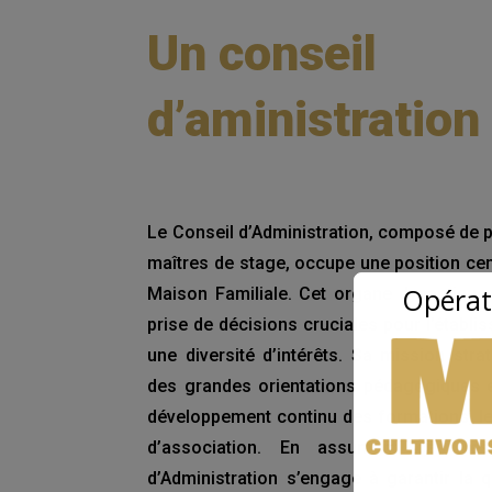
Un conseil
d’aministration
Le Conseil d’Administration, composé de p
maîtres de stage, occupe une position cen
Opérat
Maison Familiale. Cet organe dynamique 
prise de décisions cruciales pour l’établi
une diversité d’intérêts. Sa mission strat
des grandes orientations pédagogiques et
développement continu des formations, le 
d’association. En assumant ces resp
d’Administration s’engage à garantir la 