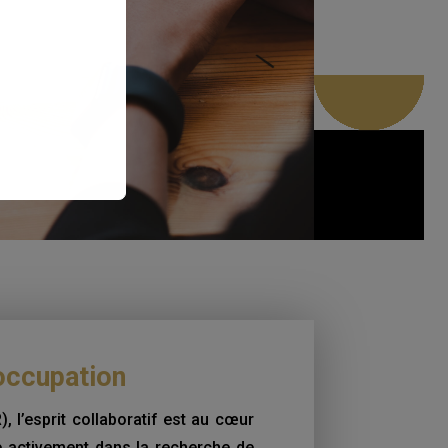
occupation
, l’esprit collaboratif est au cœur
 activement dans la recherche de