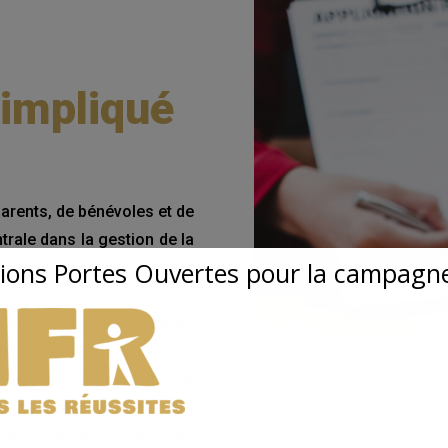
 impliqué
arents, de bénévoles et de
trale dans la gestion de la
ions Portes Ouvertes pour la campagne
contribue activement à la
ssement, représentant ainsi
égique inclut l’élaboration
 éducatives, ainsi que le
tout encadré par le projet
onsabilités, le Conseil
qualité des enseignements