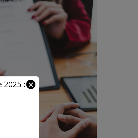
 2025 :
✕